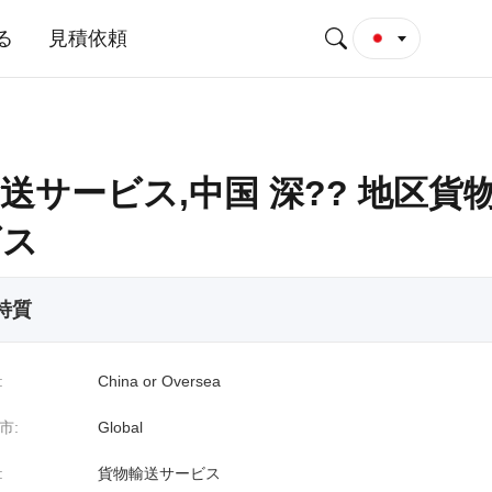
る
見積依頼
送サービス,中国 深?? 地区貨
ビス
 特質
:
China or Oversea
市:
Global
:
貨物輸送サービス