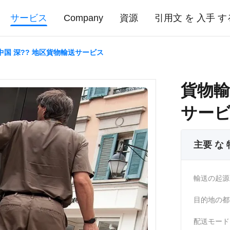
サービス
Company
資源
引用文 を 入手 す
中国 深?? 地区貨物輸送サービス
貨物輸
サー
主要 な
輸送の起源
目的地の都
配送モード