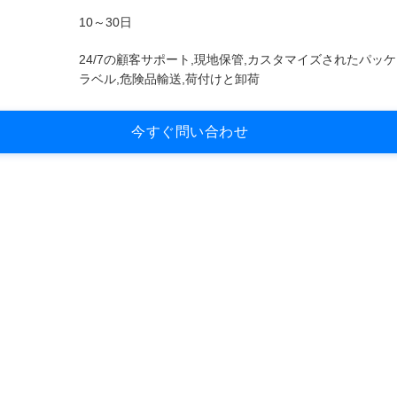
10～30日
24/7の顧客サポート,現地保管,カスタマイズされたパッ
ラベル,危険品輸送,荷付けと卸荷
今
す
ぐ
問
い
合
わ
せ