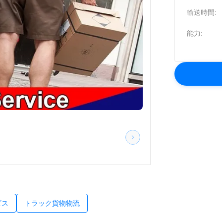
輸送時間:
能力:
ビス
トラック貨物物流