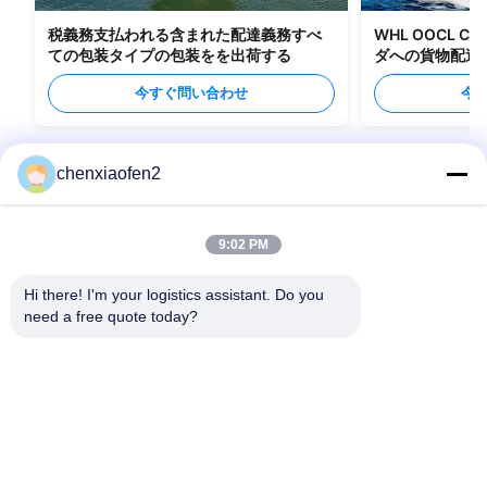
税義務支払われる含まれた配達義務すべ
WHL OOCL C
ての包装タイプの包装をを出荷する
ダへの貨物配送
今すぐ問い合わせ
今
chenxiaofen2
9:02 PM
Hi there! I'm your logistics assistant. Do you 
need a free quote today?
クイックリンク
お問い合わせ
ホーム
メール:
bettyzhu1125@gmail.com
サービス
電話番号::
0086-18673157528
私たちについて
Follow Us