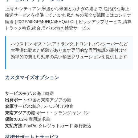
上海,ヤンティアン,寧波から米国とカナダの港まで,包括的な海上
輸送サービスを提供しています.私たちの完全な範囲にはコンテナ
輸送 (20GP/40GP/40HQ/45HQ&LCL),ピックアップサービス,清算
トラック輸送,統合,ラベル付け,検査サービス
ハウストン,ボストン,アトランタ,トロント,バンクーバーなど
大手港に勤めた経験があります専門的な専門知識の裏付けで
効率的で費用対効果の高い輸送ソリューションを提供します.
カスタマイズオプション
サービスモデル:
海上輸送
出発ポート:
中国と東南アジアの港
倉庫サービス:
統合,ラベル付け,検査
東南アジアの港:
ポート・クラング,ヤンゴン
保険:
00.2% 商用請求書
支払方法:
PayPal クレジットカード 銀行振込
技術サポートとサービス