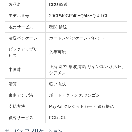
製品名
DDU 輸送
モデル番号
20GP/40GP/40HQ/45HQ & LCL
地元サービス
税関 輸送
輸送パッケージ
カートン/パッケージ/パレット
ピックアップサー
入手可能
ビス
上海,深??,寧波,青島,リヤンユンガ,広州,
中国港
シアメン
清算
強い 能力
東南アジア港
ポート・クラング,ヤンゴン
支払方法
PayPal クレジットカード 銀行振込
顧客サービス
FCL/LCL
サービス アプリケーション