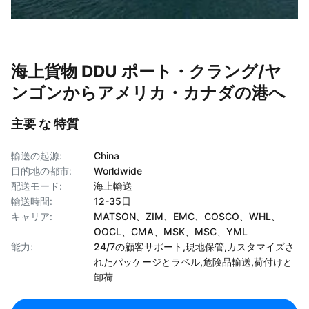
海上貨物 DDU ポート・クラング/ヤ
ンゴンからアメリカ・カナダの港へ
主要 な 特質
輸送の起源:
China
目的地の都市:
Worldwide
配送モード:
海上輸送
輸送時間:
12-35日
キャリア:
MATSON、ZIM、EMC、COSCO、WHL、
OOCL、CMA、MSK、MSC、YML
能力:
24/7の顧客サポート,現地保管,カスタマイズさ
れたパッケージとラベル,危険品輸送,荷付けと
卸荷