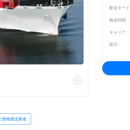
配送モード
輸送時間:
キャリア:
能力:
の貨物運送業者