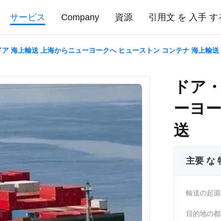
サービス
Company
資源
引用文 を 入手 す
ア 海上輸送 上海からニューヨークへ ヒューストン コンテナ 海上輸送
ドア・
ーヨー
送
主要 な
輸送の起源
目的地の都