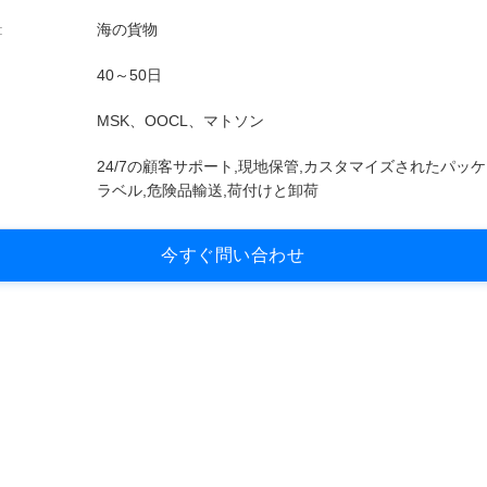
:
海の貨物
40～50日
MSK、OOCL、マトソン
24/7の顧客サポート,現地保管,カスタマイズされたパッ
ラベル,危険品輸送,荷付けと卸荷
今
す
ぐ
問
い
合
わ
せ