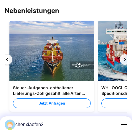
Nebenleistungen
Steuer-Aufgaben-enthaltener
WHL OOCL CMA
Lieferungs-Zoll gezahlt, alle Arten
Speditionsdien
Verpacken versendend
nach Kanada
Jetzt Anfragen
Je
chenxiaofen2