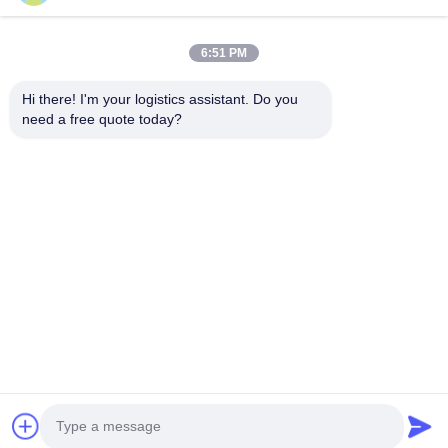
6:51 PM
Hi there! I'm your logistics assistant. Do you 
need a free quote today?
Schnelllinks
Kontakt
Zu Hause
E-Mail:
bettyzhu1125@gmail.com
Dienstleistungen
Telefon::
0086-18673157528
Über uns
Follow Us
Neuigkeiten
Fälle
© 2026 Beijing Silk Road Enterprise Management Services Co.,LTD. All
Rights Reserved.