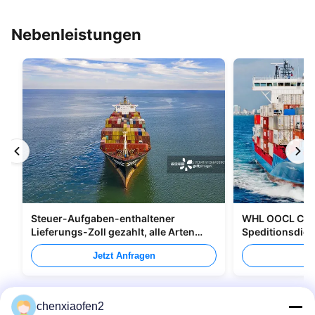
Nebenleistungen
Steuer-Aufgaben-enthaltener
WHL OOCL CMA
Lieferungs-Zoll gezahlt, alle Arten
Speditionsdien
Verpacken versendend
nach Kanada
Jetzt Anfragen
Je
chenxiaofen2