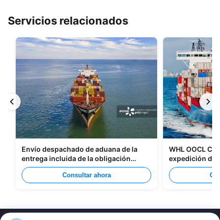
Servicios relacionados
Envío despachado de aduana de la
WHL OOCL CMA 
entrega incluida de la obligación
expedición de
tributaria todos los tipos de
China a Canad
Consultar ahora
Con
empaquetado