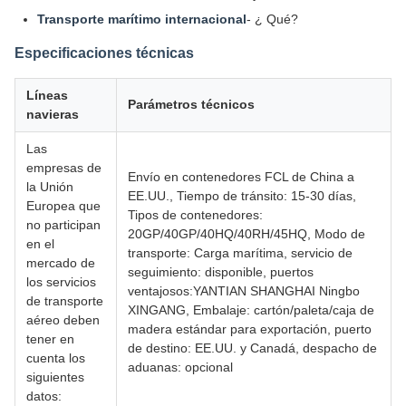
Transporte marítimo internacional
- ¿ Qué?
Especificaciones técnicas
Líneas
Parámetros técnicos
navieras
Las
empresas de
Envío en contenedores FCL de China a
la Unión
EE.UU., Tiempo de tránsito: 15-30 días,
Europea que
Tipos de contenedores:
no participan
20GP/40GP/40HQ/40RH/45HQ, Modo de
en el
transporte: Carga marítima, servicio de
mercado de
seguimiento: disponible, puertos
los servicios
ventajosos:YANTIAN SHANGHAI Ningbo
de transporte
XINGANG, Embalaje: cartón/paleta/caja de
aéreo deben
madera estándar para exportación, puerto
tener en
de destino: EE.UU. y Canadá, despacho de
cuenta los
aduanas: opcional
siguientes
datos: