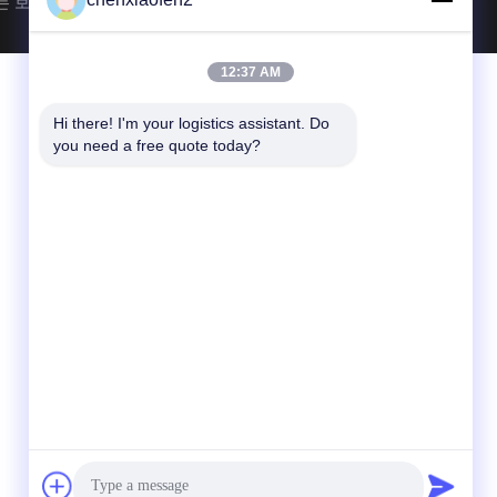
든 권리는 보호됩니다. |
사이트맵
12:37 AM
Hi there! I'm your logistics assistant. Do 
you need a free quote today?