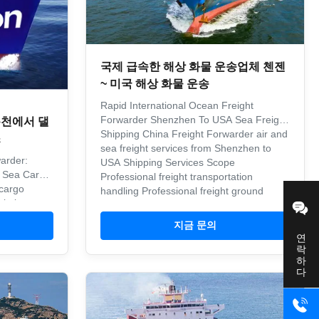
국제 급속한 해상 화물 운송업체 첸젠
~ 미국 해상 화물 운송
Rapid International Ocean Freight
Forwarder Shenzhen To USA Sea Freight
춘천에서 댈
Shipping China Freight Forwarder air and
스
sea freight services from Shenzhen to
arder:
USA Shipping Services Scope
k Sea Cargo
Professional freight transportation
cargo
handling Professional freight ground
olutions
handling agent and air freight
ew York,
consolidator ...
지금 문의
l shipping
연락하다
d customs
Scope ...