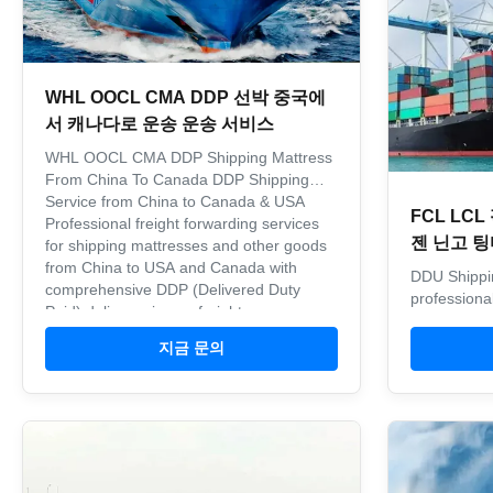
WHL OOCL CMA DDP 선박 중국에
서 캐나다로 운송 운송 서비스
WHL OOCL CMA DDP Shipping Mattress
From China To Canada DDP Shipping
Service from China to Canada & USA
FCL LC
Professional freight forwarding services
젠 닌고 
for shipping mattresses and other goods
from China to USA and Canada with
DDU Shippin
comprehensive DDP (Delivered Duty
professional
Paid) delivery via sea freight.
forwarder pr
Comprehensive ...
services in
지금 문의
consolidatio
With daily 
ports and c
options, we 