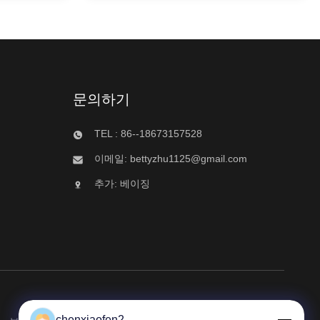
for Commercial Ice Makers &
Refrigerators Complete door-to-door ...
문의하기
TEL : 86--18673157528
이메일:
bettyzhu1125@gmail.com
추가: 베이징
chenxiaofen2