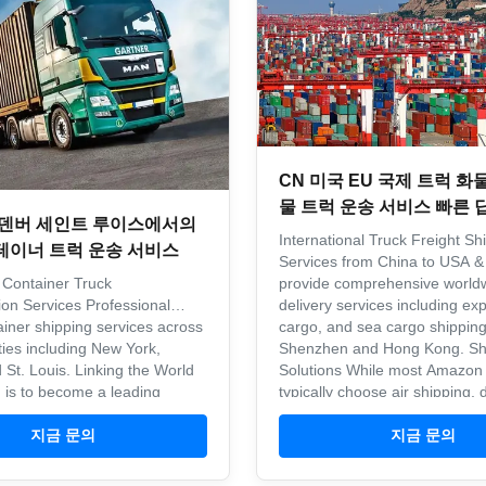
CN 미국 EU 국제 트럭 화
물 트럭 운송 서비스 빠른 
 덴버 세인트 루이스에서의
International Truck Freight Sh
테이너 트럭 운송 서비스
Services from China to USA 
 Container Truck
provide comprehensive world
ion Services Professional
delivery services including exp
ainer shipping services across
cargo, and sea cargo shippin
ties including New York,
Shenzhen and Hong Kong. Sh
 St. Louis. Linking the World
Solutions While most Amazon 
 is to become a leading
typically choose air shipping, 
he logistics field, achieving
Chinese ...
-win goals. As our ...
지금 문의
지금 문의