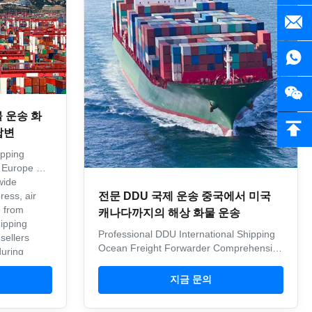
물 운송 화
답변
ipping
& Europe We
wide
ress, air
전문 DDU 국제 운송 중국에서 미국
g from
캐나다까지의 해상 화물 운송
ipping
Professional DDU International Shipping
sellers
Ocean Freight Forwarder Comprehensive
during
ocean freight forwarding services from
China to USA and Canada, specializing in
지금 문의
commercial refrigeration equipment and
industrial goods. DDU Shipping Services