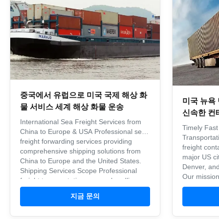
중국에서 유럽으로 미국 국제 해상 화
미국 뉴욕
물 서비스 세계 해상 화물 운송
신속한 컨
International Sea Freight Services from
Timely Fast
China to Europe & USA Professional sea
Transportat
freight forwarding services providing
freight cont
comprehensive shipping solutions from
major US ci
China to Europe and the United States.
Denver, and
Shipping Services Scope Professional
Our mission
freight transportation agency handling
company in t
Professional ground handling ...
multiple win
지금 문의