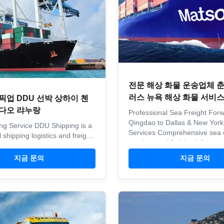
전문 해상 화물 운송업체 
러스 뉴욕 해상 화물 서비
L 픽업 DDU 선박 상하이 첸
팅다오 랴누랑
Professional Sea Freight Forw
Qingdao to Dallas & New Yor
g Service DDU Shipping is a
Services Comprehensive sea 
 shipping logistics and freight
services and freight delivery s
ovider offering superior
from Qingdao to Dallas and N
cluding warehouse
지금 문의
지금 문의
providing reliable internationa
n, labeling, and inspection.
with professional handling an
departures to major China
clearance. Shipping Services 
omprehensive container
ensure reliable and ...