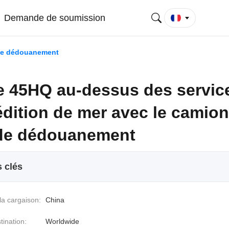
Demande de soumission
 de dédouanement
 45HQ au-dessus des servic
édition de mer avec le camio
 de dédouanement
s clés
la cargaison:
China
tination:
Worldwide