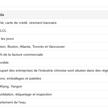
ils
al, carte de crédit, virement bancaire
/LCL
 les jours
ton, Boston, Atlanta, Toronto et Vancouver
% de la facture commerciale
onible
lupart des entreprises de l'industrie chinoise sont situées dans des régi
ons, emballages et palettes
 Klang, Yangon
olidation, étiquetage et inspection
rtement de l'eau