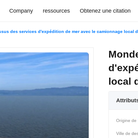
Company
ressources
Obtenez une citation
us des services d'expédition de mer avec le camionnage local
Monde
d'exp
local
Attribut
Origine de 
Ville de des