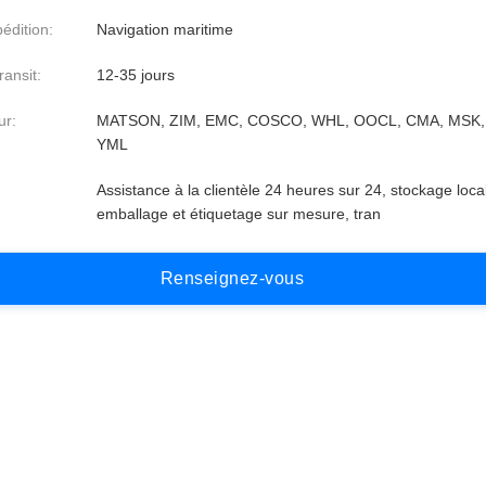
édition:
Navigation maritime
ansit:
12-35 jours
ur:
MATSON, ZIM, EMC, COSCO, WHL, OOCL, CMA, MSK,
YML
Assistance à la clientèle 24 heures sur 24, stockage local
emballage et étiquetage sur mesure, tran
R
e
n
s
e
i
g
n
e
z
-
v
o
u
s