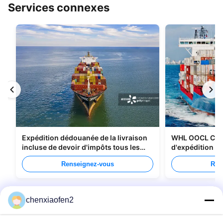
Services connexes
Expédition dédouanée de la livraison
WHL OOCL CMA
incluse de devoir d'impôts tous les
d'expédition de
types d'emballage
Chine au Cana
Renseignez-vous
Ren
chenxiaofen2