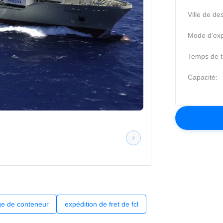
Ville de des
Mode d'exp
Temps de tr
Capacité:
rge de conteneur
expédition de fret de fcl