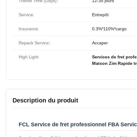
Transit Time (Days)::
12-35 jours
Service:
Entrepôt
Insurance:
0.3%*110%*cargo
Repack Service::
Accaper
High Light:
Services de fret prof
Matson Zim Rapide tr
Description du produit
FCL Service de fret professionnel FBA Servic