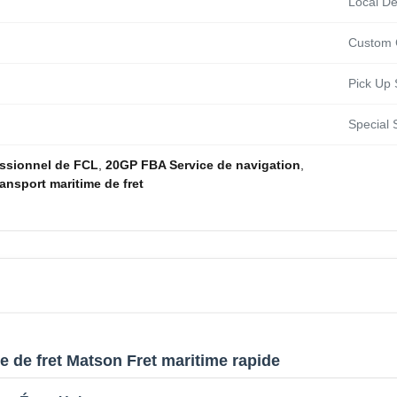
Local Del
Custom 
Pick Up 
Special 
essionnel de FCL
,
20GP FBA Service de navigation
,
ansport maritime de fret
e de fret Matson Fret maritime rapide