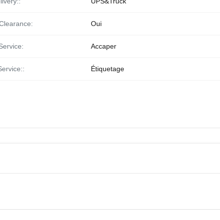
ivery::
UPS&Truck
Clearance:
Oui
Service:
Accaper
Service::
Étiquetage