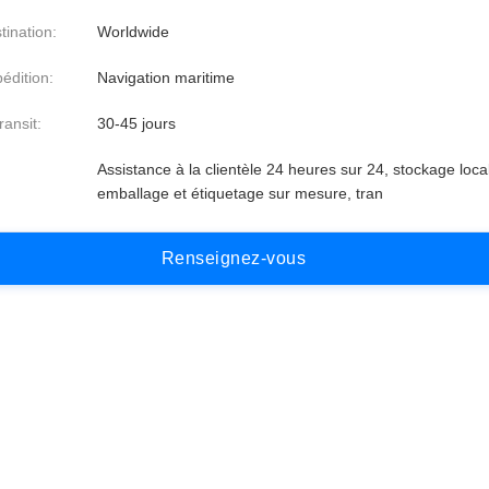
tination:
Worldwide
édition:
Navigation maritime
ansit:
30-45 jours
Assistance à la clientèle 24 heures sur 24, stockage local
emballage et étiquetage sur mesure, tran
R
e
n
s
e
i
g
n
e
z
-
v
o
u
s