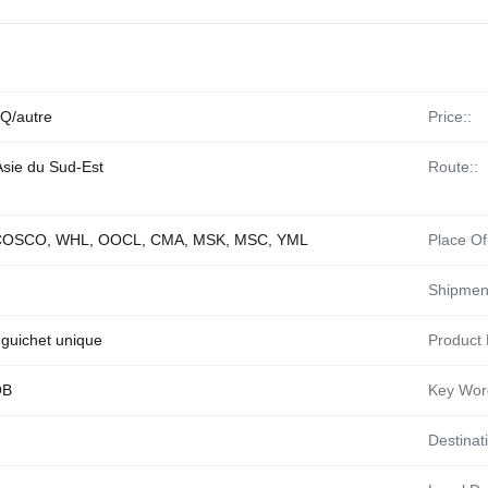
Q/autre
Price::
Asie du Sud-Est
Route::
COSCO, WHL, OOCL, CMA, MSK, MSC, YML
Place Of
Shipmen
 guichet unique
Product
OB
Key Wor
Destinati