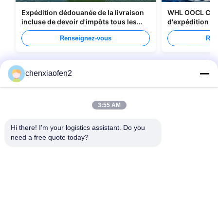
Expédition dédouanée de la livraison
WHL OOCL CMA
incluse de devoir d'impôts tous les
d'expédition de
types d'emballage
Chine au Cana
Renseignez-vous
Ren
chenxiaofen2
3:55 AM
Hi there! I'm your logistics assistant. Do you 
need a free quote today?
Liens rapides
Nous contacter
Accueil
E-mail:
bettyzhu1125@gmail.com
services
Téléphone ::
0086-18673157528
À propos de nous
Follow Us