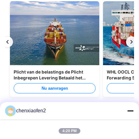
Plicht van de belastings de Plicht
WHL OOCL CMA 
Inbegrepen Levering Betaald het
Forwarding Ser
Verschepen van Allerlei Verpakking
Canada
Nu aanvragen
Nu
chenxiaofen2
4:20 PM